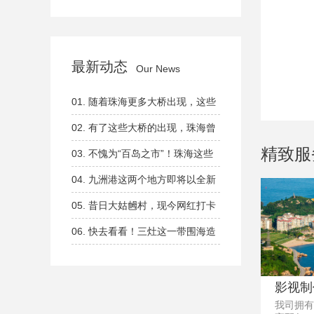
最新动态
Our News
01.
随着珠海更多大桥出现，这些
渡口正逐渐退出历史舞台......
02.
有了这些大桥的出现，珠海曾
精致服
因水系繁杂而交通不便的历史彻底
03.
不愧为“百岛之市”！珠海这些
改变！
海岛，你都去过吗？
04.
九洲港这两个地方即将以全新
面貌出现！
05.
昔日大姑乸村，现今网红打卡
胜地！
06.
快去看看！三灶这一带围海造
地，又有新发展！
影视制
我司拥有