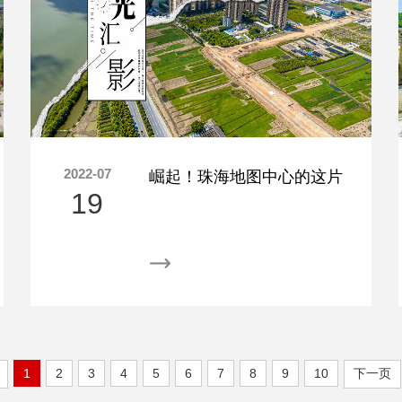
2022-07
崛起！珠海地图中心的这片
19
区域，占据了独特的交通优
势，如今正高速发展
1
2
3
4
5
6
7
8
9
10
下一页