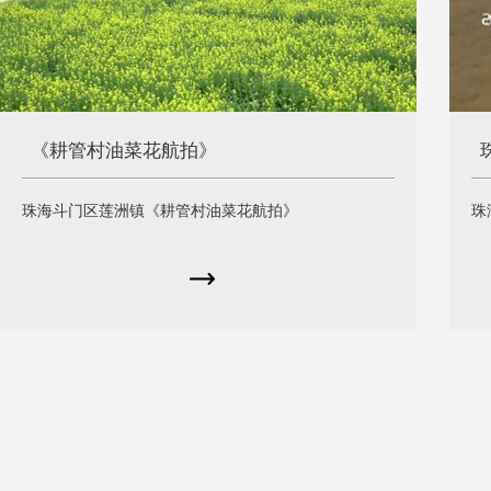
《耕管村油菜花航拍》
珠海斗门区莲洲镇《耕管村油菜花航拍》
珠