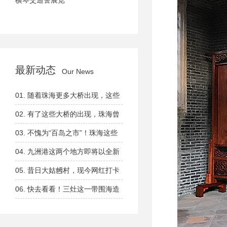
横琴交巡警展览
最新动态
Our News
01.
随着珠海更多大桥出现，这些
渡口正逐渐退出历史舞台......
02.
有了这些大桥的出现，珠海曾
因水系繁杂而交通不便的历史彻底
03.
不愧为“百岛之市”！珠海这些
改变！
海岛，你都去过吗？
04.
九洲港这两个地方即将以全新
面貌出现！
05.
昔日大姑乸村，现今网红打卡
胜地！
06.
快去看看！三灶这一带围海造
地，又有新发展！