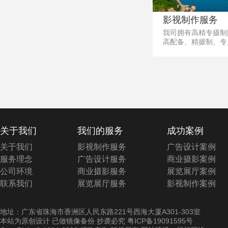
影视制作服务
我司拥有高精专摄制
高配备、精摄制、专
致力打造企业与产品
频“名片”，优秀的视
作品会被主动转发、
并将目标受众转化为
客户。
关于我们
我们的服务
成功案例
关于我们
影视制作服务
广告设计案例
服务理念
广告设计服务
商业摄影案例
公司环境
商业摄影服务
展览展厅案例
联系我们
展览展厅服务
影视制作案例
地址：广东省珠海市香洲区人民东路221号西海大厦A301-303室
本站为原创设计 已做镜像备份 抄袭必究
粤ICP备19091595号